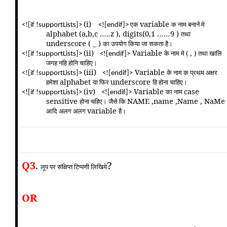
(i)
variable
एक
क नाम बनाने मे
<![if !supportLists]>
<![endif]>
alphabet (a,b,c …..z ), digits(0,1 ……9 )
तथा
underscore (‌‌ _ )
का उपयोग किया जा सकता है।
(ii)
Variable
,
के नाम मे (
) तथा खालि
<![if !supportLists]>
<![endif]>
जगह नहि होनि चाहिए।
(iii)
Variable
के नाम क प्रथम अक्षर
<![if !supportLists]>
<![endif]>
alphabet
underscore
हमेशा
या फिर
हि होना चाहिए।
(iv)
Variable
case
का नाम
<![if !supportLists]>
<![endif]>
sensitive
NAME ,name ,Name , NaMe
होना चहिए। जैसे कि
variable
आदि अलग अलग
है।
Q3
.
?
लूप पर संक्षिप्त टिप्पणी लिखिये
OR