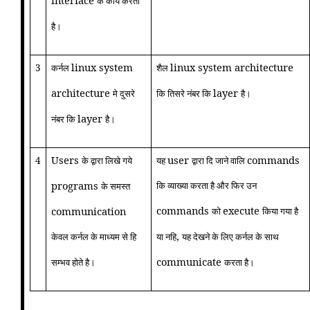
interface
क कार्य करता
है।
linux system
linux system architecture
3
कर्नल
शैल
architecture
layer
मे दुसरे
कि तिसरे नंबर कि
है।
layer
नंबर कि
है।
Users
user
commands
4
के द्वारा लिखे गये
यह
द्वारा दि जाने वालि
programs
कि व्याख्या करता है और फिर उन
के समस्त
commands
execute
communication
को
किया गया है
,
केवल कर्नल के माध्यम से हि
या नहि
यह देखने के लिए कर्नल के साथ
communicate
सम्भव होते है।
करता है।