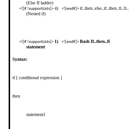
(Else If ladder)
4)
if..then..else..if..then..fi..fi..
<![if !supportLists]>
<![endif]>
(Nested if)
1)
Bash If..then..fi
<![if !supportLists]>
<![endif]>
statement
Syntax:
if [ conditional expression ]
then
statement1