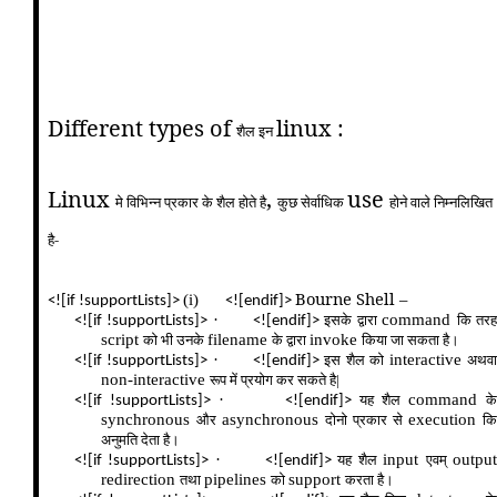
Different types of
linux :
शैल इन
Linux
,
use
मे विभिन्न प्रकार के शैल होते है
कुछ सेर्वाधिक
होने वाले निम्नलिखित
है-
Bourne Shell –
(i)
<![if !supportLists]>
<![endif]>
·
command
इसके द्वारा
कि तरह
<![if !supportLists]>
<![endif]>
script
filename
invoke
को भी उनके
के द्वारा
किया जा सकता है।
·
interactive
इस शैल को
अथवा
<![if !supportLists]>
<![endif]>
non-interactive
रूप में प्रयोग कर सकते है|
·
command
यह शैल
क
<![if !supportLists]>
<![endif]>
synchronous
asynchronous
execution
और
दोनो प्रकार से
कि
अनुमति देता है।
·
input
output
यह शैल
एवम्‌
<![if !supportLists]>
<![endif]>
redirection
pipelines
support
तथा
को
करता है।