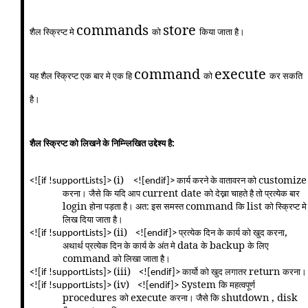
commands
store
शैल स्क्रिप्ट मे
को
किया जाता है।
command
execute
यह शैल स्क्रिप्ट एक बार मे एक हि
को
कर सकति
है।
शैल स्क्रिप्ट को लिखने के निम्न्लिखित उद्देश्य है:
(i)
customize
कार्य करने के वातावरन को
<![if !supportLists]>
<![endif]>
current date
करना। जैसे कि यदि आप
को देख्ना चाहते है तो प्रत्येक बार
login
command
list
होना पड़ता है। अत: इस समस्त
कि
को स्क्रिप्ट मे
लिख दिया जाता है।
(ii)
,
प्रत्येक दिन के कार्य को खुद करना
<![if !supportLists]>
<![endif]>
data
backup
अथार्थ प्रत्येक दिन के कार्य के अंत मे
के
के लिए
command
को लिखा जाता है।
(iii)
return
कार्यो को खुद लगातर
करना।
<![if !supportLists]>
<![endif]>
(iv)
System
कि महत्वपूर्ण
<![if !supportLists]>
<![endif]>
procedures
execute
shutdown , disk
को
करना। जैसे कि