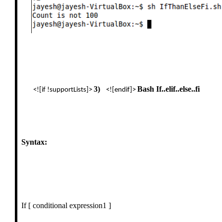
3)
Bash If..elif..else..fi
<![if !supportLists]>
<![endif]>
Syntax:
If [ conditional expression1 ]