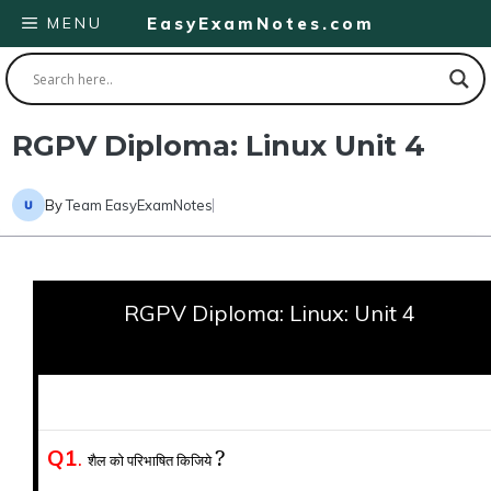
Skip
MENU
EasyExamNotes.com
to
content
RGPV Diploma: Linux Unit 4
By
Team EasyExamNotes
RGPV Diploma: Linux: Unit 4
?
Q1
.
शैल को परिभाषित किजिये