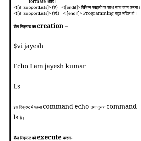
formate
आदि।
(v)
विभिन्न फाइलो पर साथ साथ काम करना।
<![if !supportLists]>
<![endif]>
(vi)
Programming
बहुत जटिल हो ।
<![if !supportLists]>
<![endif]>
creation –
शैल स्क्रिप्ट का
$vi jayesh
Echo I am jayesh kumar
Ls
command echo
command
इस स्क्रिप्ट मे पहला
तथा दुसरा
ls
है।
execute
शैल स्क्रिप्ट को
करना-