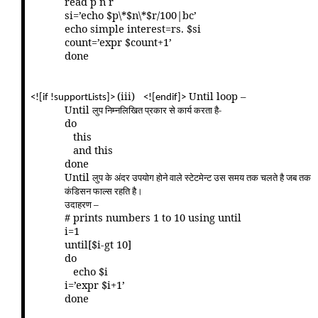
read p n r
si=’echo $p\*$n\*$r/100|bc’
echo simple interest=rs. $si
count=’expr $count+1’
done
(iii)
Until loop –
<![if !supportLists]>
<![endif]>
Until
लुप निम्नलिखित प्रकार से कार्य करता है-
do
this
and this
done
Until
लुप के अंदर उपयोग होने वाले स्टेटमेन्ट उस समय तक चलते है जब तक
कंडिसन फाल्स रहति है।
उदाहरण –
# prints numbers 1 to 10 using until
i=1
until[$i-gt 10]
do
echo $i
i=’expr $i+1’
done