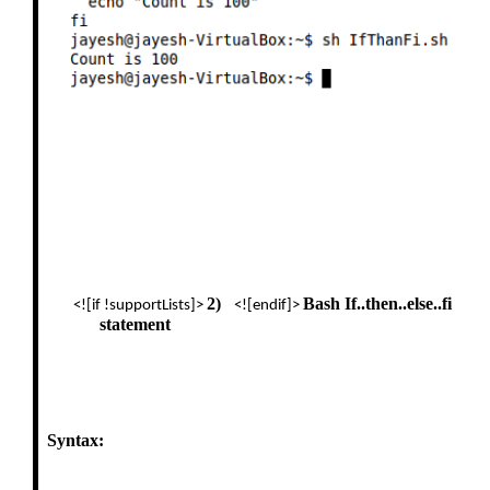
2)
Bash If..then..else..fi
<![if !supportLists]>
<![endif]>
statement
Syntax: