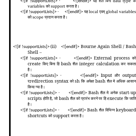
·
data type
यह शैल बिना
क
<![if !supportLists]>
<![endif]>
variables
support
को
करता है।
·
local
global variables
यह
एवम्‌
<![if !supportLists]>
<![endif]>
scope
को
प्रदान करता है।
(ii)
Bourne Again Shell / Bas
<![if !supportLists]>
<![endif]>
Shell –
External process
क
·
<![if !supportLists]>
<![endif]>
create
bash
integer calculation
किए बिना हि
शैल
कर सकत
है।
Input
outpu
और
·
<![if !supportLists]>
<![endif]>
redirection syntax
sh
bash
र
को
कि अपेक्षा
शैल मे अधिक आसा
किया ग्या है।
Bash
start-up
शैल मे अनेक
·
<![if !supportLists]>
<![endif]>
scripts
,
bash
execute
होति है
जो
शैल को प्रारंभ करने पर हि
कि जात
है।
Bash
keyboard
शैल विभिन्न
·
<![if !supportLists]>
<![endif]>
shortcuts
support
को
करता है।